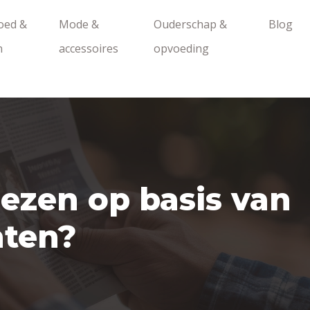
oed &
Mode &
Ouderschap &
Blog
n
accessoires
opvoeding
iezen op basis van
nten?