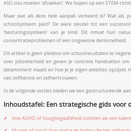
ASO zou moeten ‘afzakken’. We hopen op een STEM-richting
Maar wat als deze hele aanpak verkeerd is? Wat als p
schoolsysteem past? De ware sleutel tot een succesvol
‘besturingssysteem’ van je kind. Dit omvat hun natuu
concentratieproblemen of een ongewone denksnelheid.
Dit artikel is geen pleidooi om schoolresultaten te neger
over jobzekerheid en geven je concrete handvatten om 
datamoment maakt en hoe je je eigen ambities opzijzet. 
van zelfkennis en zelfvertrouwen.
In de volgende secties bieden we een gestructureerde aan
Inhoudstafel: Een strategische gids voor 
Hoe ADHD of hoogbegaafdheid inzetten als een talent 
Muziek of sport: hoe vind je de hobby die het zelfvert