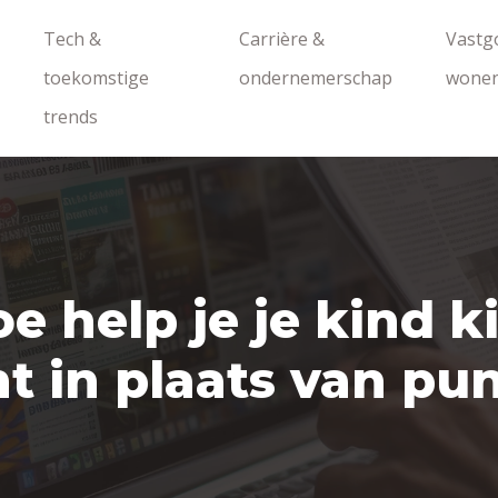
Tech &
Carrière &
Vastg
toekomstige
ondernemerschap
wone
trends
e help je je kind k
nt in plaats van pu