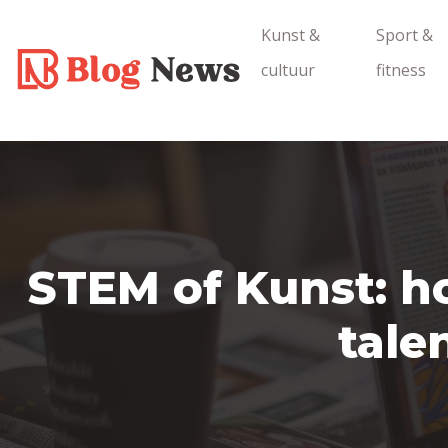
Kunst &
Sport &
cultuur
fitness
STEM of Kunst: ho
tale