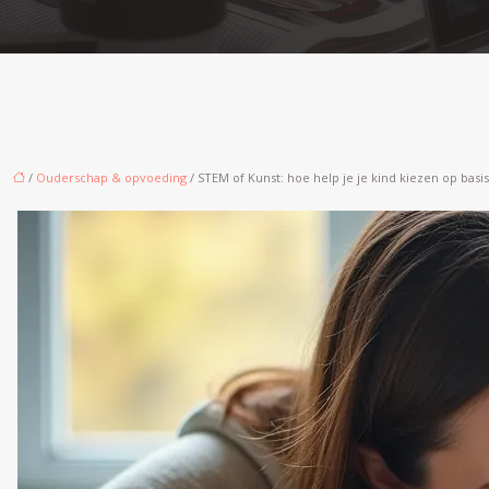
/
Ouderschap & opvoeding
/ STEM of Kunst: hoe help je je kind kiezen op basis