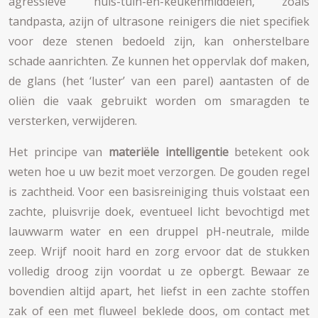
agressieve huis-tuin-en-keukenmiddelen, zoals
tandpasta, azijn of ultrasone reinigers die niet specifiek
voor deze stenen bedoeld zijn, kan onherstelbare
schade aanrichten. Ze kunnen het oppervlak dof maken,
de glans (het ‘luster’ van een parel) aantasten of de
oliën die vaak gebruikt worden om smaragden te
versterken, verwijderen.
Het principe van
materiële intelligentie
betekent ook
weten hoe u uw bezit moet verzorgen. De gouden regel
is zachtheid. Voor een basisreiniging thuis volstaat een
zachte, pluisvrije doek, eventueel licht bevochtigd met
lauwwarm water en een druppel pH-neutrale, milde
zeep. Wrijf nooit hard en zorg ervoor dat de stukken
volledig droog zijn voordat u ze opbergt. Bewaar ze
bovendien altijd apart, het liefst in een zachte stoffen
zak of een met fluweel beklede doos, om contact met