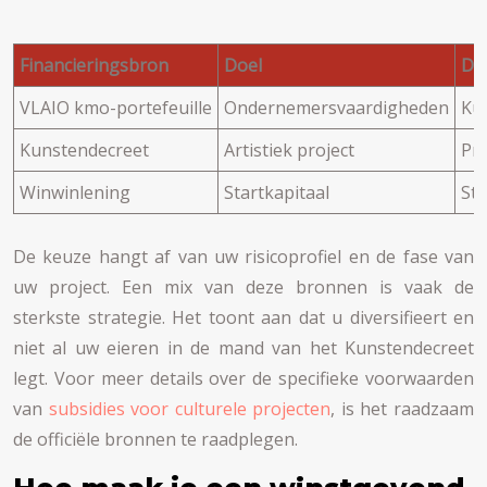
Financieringsbron
Doel
Do
VLAIO kmo-portefeuille
Ondernemersvaardigheden
Ku
Kunstendecreet
Artistiek project
Pr
Winwinlening
Startkapitaal
St
De keuze hangt af van uw risicoprofiel en de fase van
uw project. Een mix van deze bronnen is vaak de
sterkste strategie. Het toont aan dat u diversifieert en
niet al uw eieren in de mand van het Kunstendecreet
legt. Voor meer details over de specifieke voorwaarden
van
subsidies voor culturele projecten
, is het raadzaam
de officiële bronnen te raadplegen.