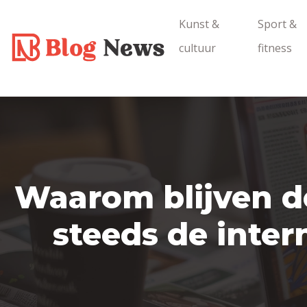
Kunst &
Sport &
cultuur
fitness
Waarom blijven de
steeds de inte