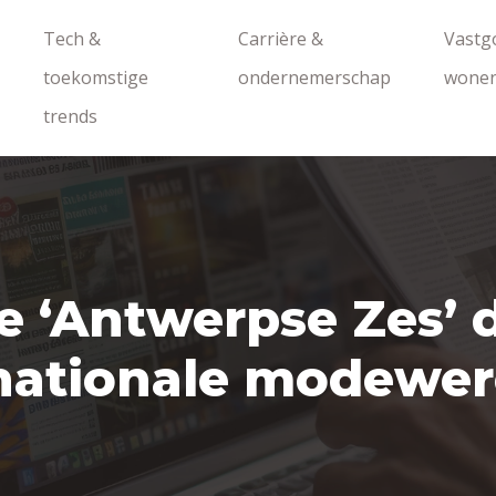
Tech &
Carrière &
Vastg
toekomstige
ondernemerschap
wone
trends
 ‘Antwerpse Zes’ 
rnationale modewe