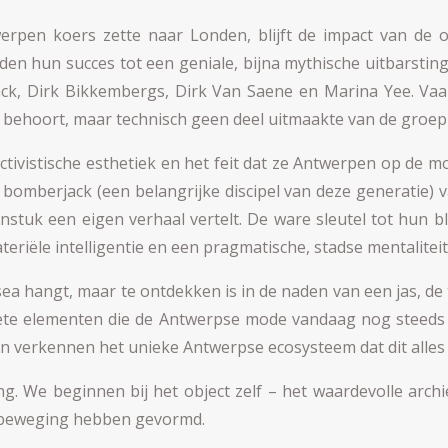
werpen koers zette naar Londen, blijft de impact van de
en hun succes tot een geniale, bijna mythische uitbarsting
k, Dirk Bikkembergs, Dirk Van Saene en Marina Yee. Va
g behoort, maar technisch geen deel uitmaakte van de groep 
ivistische esthetiek en het feit dat ze Antwerpen op de mo
bomberjack (een belangrijke discipel van deze generatie) 
tuk een eigen verhaal vertelt. De ware sleutel tot hun blij
iële intelligentie en een pragmatische, stadse mentaliteit
sea hangt, maar te ontdekken is in de naden van een jas, de 
crete elementen die de Antwerpse mode vandaag nog steeds 
n verkennen het unieke Antwerpse ecosysteem dat dit alles
ding. We beginnen bij het object zelf – het waardevolle arch
debeweging hebben gevormd.