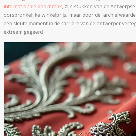
internationale doorbraak
, zijn stukken van de Antwerpse
oorspronkelijke winkelprijs, maar door de ‘archiefwaarde
een sleutelmoment in de carrière van de ontwerper vertegen
extreem gegeerd.