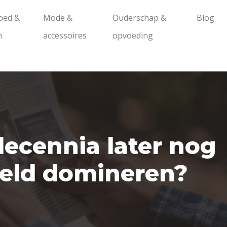
oed &
Mode &
Ouderschap &
Blog
n
accessoires
opvoeding
decennia later nog
reld domineren?