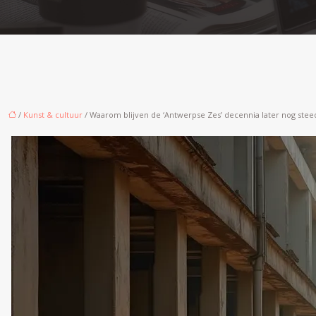
/
Kunst & cultuur
/ Waarom blijven de ‘Antwerpse Zes’ decennia later nog st