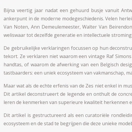
Bijna veertig jaar nadat een gehuurd busje vanuit Ant
ankerpunt in de moderne modegeschiedenis. Velen herleid
Van Noten, Ann Demeulemeester, Walter Van Beirendonc
weliswaar tot dezelfde generatie en intellectuele stromin
De gebruikelijke verklaringen focussen op hun deconstruct
tekort. Ze verklaren niet waarom een vintage Raf Simons 
handtas, of waarom de afwerking van een Belgisch designs
tastbaarders: een uniek ecosysteem van vakmanschap, mater
Maar wat als de echte erfenis van de Zes niet enkel in mu
Dit artikel deconstrueert de legende en onthult de con
leren de kenmerken van superieure kwaliteit herkennen e
Dit artikel is gestructureerd als een curatoriële rondlei
ecosysteem en de stad te begrijpen die deze unieke mo